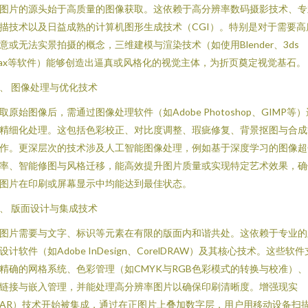
图片的源头始于高质量的图像获取。这依赖于高分辨率数码摄影技术、专
描技术以及日益成熟的计算机图形生成技术（CGI）。特别是对于需要高
意或无法实景拍摄的概念，三维建模与渲染技术（如使用Blender、3ds
ax等软件）能够创造出逼真或风格化的视觉主体，为折页奠定视觉基石。
、 图像处理与优化技术
取原始图像后，需通过图像处理软件（如Adobe Photoshop、GIMP等）
精细化处理。这包括色彩校正、对比度调整、瑕疵修复、背景抠图与合成
作。更深层次的技术涉及人工智能图像处理，例如基于深度学习的图像超
率、智能修图与风格迁移，能高效提升图片质量或实现特定艺术效果，确
图片在印刷或屏幕显示中均能达到最佳状态。
、 版面设计与集成技术
图片需要与文字、标识等元素在有限的版面内和谐共处。这依赖于专业的
设计软件（如Adobe InDesign、CorelDRAW）及其核心技术。这些软件
精确的网格系统、色彩管理（如CMYK与RGB色彩模式的转换与校准）、
链接与嵌入管理，并能处理高分辨率图片以确保印刷清晰度。增强现实
AR）技术开始被集成，通过在正图片上叠加数字层，用户用移动设备扫