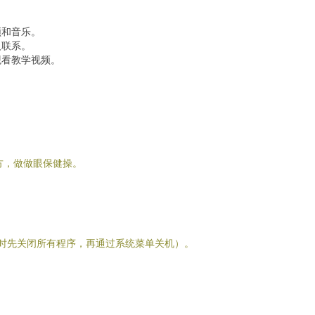
频和音乐。
人联系。
观看教学视频。
。
远方，做做眼保健操。
机时先关闭所有程序，再通过系统菜单关机）。