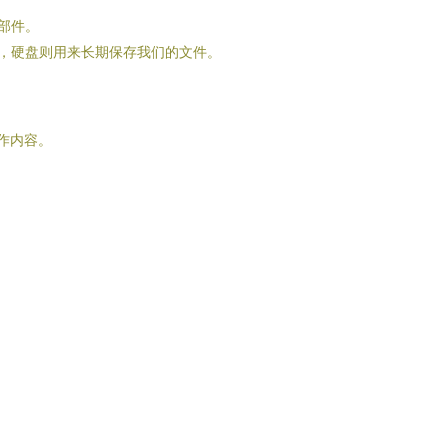
要部件。
序，硬盘则用来长期保存我们的文件。
作内容。
。