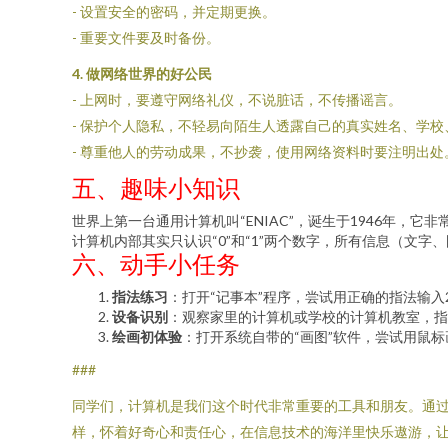
- 设置安全的密码，并定期更换。
- 重要文件要及时备份。
4. 做网络世界的好公民
- 上网时，要遵守网络礼仪，不说脏话，不传播谣言。
- 保护个人隐私，不轻易向陌生人透露自己的真实姓名、学
- 尊重他人的劳动成果，不抄袭，使用网络资料时要注明出处
五、趣味小知识
世界上第一台通用计算机叫“ENIAC”，诞生于1946年，
计算机内部其实只认识“0”和“1”两个数字，所有信息（文字
六、动手小任务
指法练习
：打开“记事本”程序，尝试用正确的指法输入
设备识别
：观察家里的计算机或学校的计算机教室，指
绘画初体验
：打开系统自带的“画图”软件，尝试用鼠
###
同学们，计算机是我们这个时代非常重要的工具和朋友。通
样，怀着好奇心和责任心，在信息技术的海洋里快乐遨游，