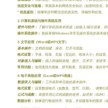
信息安全与道德：
掌握基本的网络安全知识（如密码安全、
*
信息鉴别：
能够初步判断信息的真实性、准确性和价值。
2. 计算机基础与操作系统应用
硬件与软件：
了解计算机的基本组成（如输入/输出设备、存
操作系统操作：
熟练掌握Windows等常见操作系统的基
3. 文字处理（Word或WPS文字）
基本操作：
文档的创建、保存、打开与排版。
格式设置：
字体、段落、页面（页边距、纸张大小）的设置
对象插入与编辑：
插入和编辑表格、图片、艺术字、形状等
常用功能：
使用查找与替换、拼写检查、页眉页脚、项目符
4. 电子表格处理（Excel或WPS表格）
数据录入与编辑：
工作表和单元格的基本操作。
格式设置：
设置数据格式（如数值、货币、日期）、调整行
公式与函数：
掌握常用公式和函数的使用，如求和（SUM）、平
数据分析：
能够进行数据排序、筛选，并创建基本的图表（