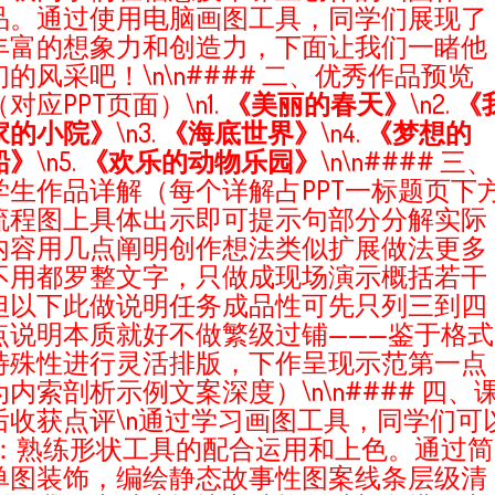
品。通过使用电脑画图工具，同学们展现了
丰富的想象力和创造力，下面让我们一睹他
们的风采吧！\n\n#### 二、优秀作品预览
（对应PPT页面）\n1.
《美丽的春天》
\n2.
《
家的小院》
\n3.
《海底世界》
\n4.
《梦想的
船》
\n5.
《欢乐的动物乐园》
\n\n#### 三、
学生作品详解（每个详解占PPT一标题页下
流程图上具体出示即可提示句部分分解实际
内容用几点阐明创作想法类似扩展做法更多
不用都罗整文字，只做成现场演示概括若干
但以下此做说明任务成品性可先只列三到四
点说明本质就好不做繁级过铺———鉴于格式
特殊性进行灵活排版，下作呈现示范第一点
为内索剖析示例文案深度）\n\n#### 四、
后收获点评\n通过学习画图工具，同学们可
1：熟练形状工具的配合运用和上色。通过简
单图装饰，编绘静态故事性图案线条层级清