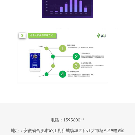
电话：1595600**
地址：安徽省合肥市庐江县庐城镇城西庐江大市场A区9幢9室