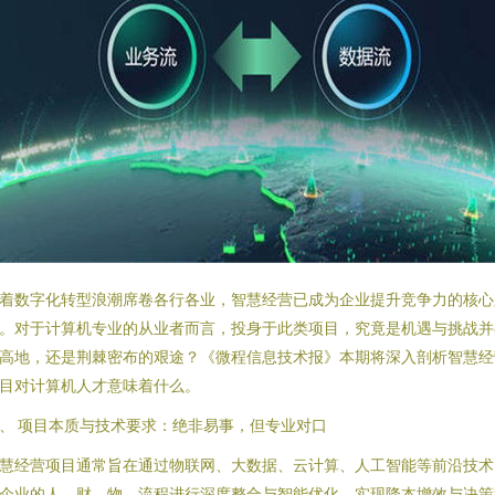
着数字化转型浪潮席卷各行各业，智慧经营已成为企业提升竞争力的核心
。对于计算机专业的从业者而言，投身于此类项目，究竟是机遇与挑战并
高地，还是荆棘密布的艰途？《微程信息技术报》本期将深入剖析智慧经
目对计算机人才意味着什么。
、 项目本质与技术要求：绝非易事，但专业对口
慧经营项目通常旨在通过物联网、大数据、云计算、人工智能等前沿技术
企业的人、财、物、流程进行深度整合与智能优化，实现降本增效与决策