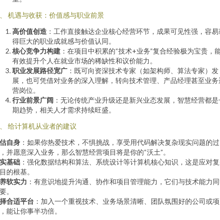
、 机遇与收获：价值感与职业前景
高价值创造
：工作直接触达企业核心经营环节，成果可见性强，容易
得巨大的职业成就感与价值认同。
核心竞争力构建
：在项目中积累的“技术+业务”复合经验极为宝贵，
有效提升个人在就业市场的稀缺性和议价能力。
职业发展路径宽广
：既可向资深技术专家（如架构师、算法专家）发
展，也可凭借对业务的深入理解，转向技术管理、产品经理甚至业务
营岗位。
行业前景广阔
：无论传统产业升级还是新兴业态发展，智慧经营都是
期趋势，相关人才需求持续旺盛。
、 给计算机从业者的建议
估自身
：如果你热爱技术，不惧挑战，享受用代码解决复杂现实问题的过
，并愿意深入业务，那么智慧经营项目将是你的“沃土”。
实基础
：强化数据结构和算法、系统设计等计算机核心知识，这是应对复
目的根基。
养软实力
：有意识地提升沟通、协作和项目管理能力，它们与技术能力同
要。
择合适平台
：加入一个重视技术、业务场景清晰、团队氛围好的公司或项
，能让你事半功倍。