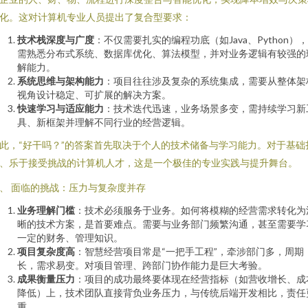
化。这对计算机专业人员提出了复合型要求：
技术栈深度与广度
：不仅需要扎实的编程功底（如Java、Python）
需熟悉分布式系统、数据库优化、算法模型，并对业务逻辑有较强的
解能力。
系统思维与架构能力
：项目往往涉及复杂的系统集成，需要从整体架
视角设计稳定、可扩展的解决方案。
快速学习与适应能力
：技术迭代迅速，业务场景多变，需持续学习新
具、新框架并理解不同行业的经营逻辑。
此，“好干吗？”的答案首先取决于个人的技术储备与学习能力。对于基础
、乐于接受挑战的计算机人才，这是一个极佳的专业实践与提升舞台。
、 面临的挑战：压力与复杂度并存
业务理解门槛
：技术必须服务于业务。如何将模糊的经营需求转化为
晰的技术方案，是首要难点。需要与业务部门频繁沟通，甚至需要学
一定的财务、管理知识。
项目复杂度高
：智慧经营项目常是“一把手工程”，牵涉部门多，周期
长，需求易变。对项目管理、跨部门协作能力是巨大考验。
成果衡量压力
：项目的成功最终要体现在经营指标（如营收增长、成
降低）上，技术团队直接背负业务压力，与传统后端开发相比，责任
重。