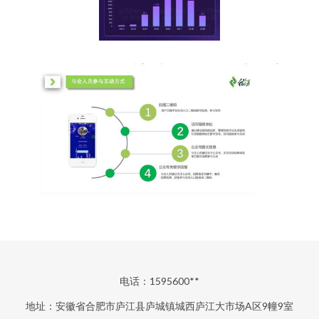
电话：1595600**
地址：安徽省合肥市庐江县庐城镇城西庐江大市场A区9幢9室