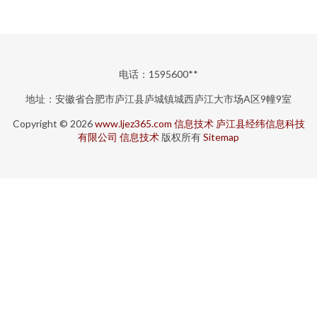
电话：1595600**
地址：安徽省合肥市庐江县庐城镇城西庐江大市场A区9幢9室
Copyright © 2026
www.ljez365.com
信息技术
庐江县经纬信息科技
有限公司
信息技术
版权所有
Sitemap